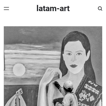
Skip
latam-art
to
content