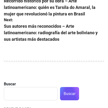
de
Recorrido histórico por su obra – Arte
latinoamericano: quién es Tarsila do Amaral, la
entradas
mujer que revolucionó la pintura en Brasil
Next:
Sus autores más reconocidos – Arte
latinoamericano: radiografía del arte boliviano y
sus artistas más destacados
Buscar
Buscar