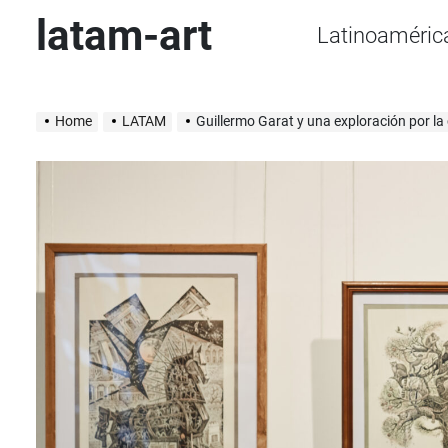
Skip
latam-art
Latinoaméric
to
content
Home
LATAM
Guillermo Garat y una exploración por la colección de arte 