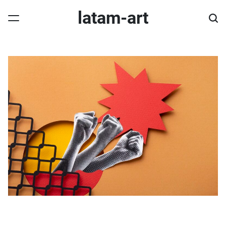
Skip
latam-art
to
content