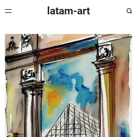
Skip
latam-art
to
content