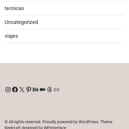
tecnicas
Uncategorized
viajes
Instagram
Facebook
X
Pinterest
Behance
Medium
Threads
Enlace
© All rights reserved. Proudly powered by WordPress. Theme
Reelcraft designed by
WPInterface
.