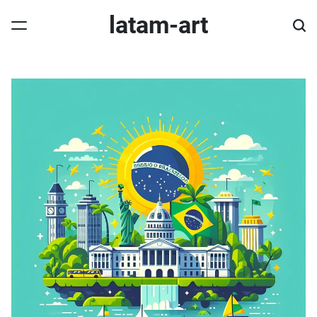
Skip
latam-art
to
content