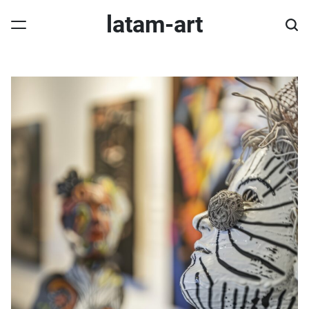
Skip
latam-art
to
content