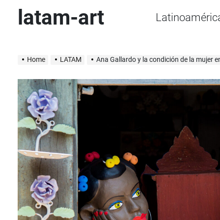
Skip
latam-art
Latinoaméric
to
content
Home
LATAM
Ana Gallardo y la condición de la mujer e