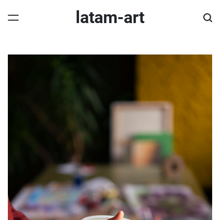
Skip
latam-art
to
content