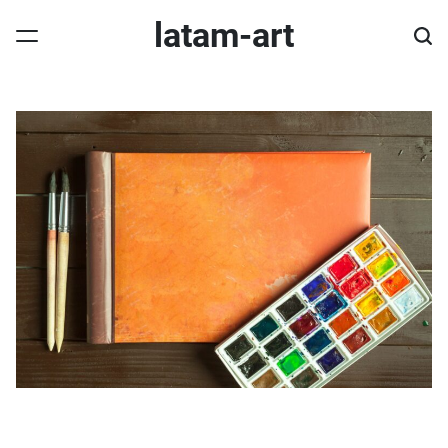
Skip
latam-art
to
content