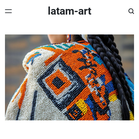
Skip
latam-art
to
content