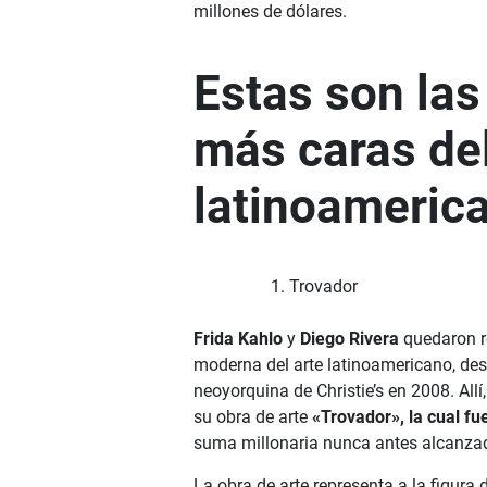
millones de dólares.
Estas son las
más caras del
latinoameric
Trovador
Frida Kahlo
y
Diego Rivera
quedaron r
moderna del arte latinoamericano, des
neoyorquina de Christie’s en 2008. All
su obra de arte
«Trovador», la cual fu
suma millonaria nunca antes alcanzada
La obra de arte representa a la figura