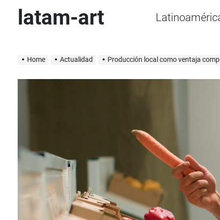
Skip
latam-art
Latinoaméric
to
content
Home
Actualidad
Producción local como ventaja compe