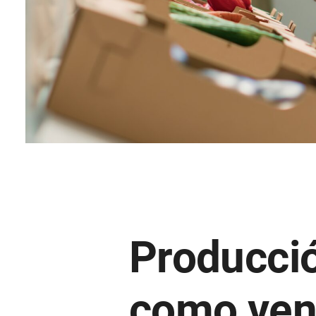
Producció
como ven