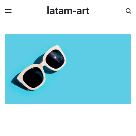
Skip
latam-art
to
content